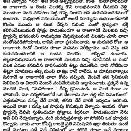
అని చెప్పాడు. “సరే” అని కొంత ఆశ్చర్యముతో, కొంత కుతూహలముతో
ఆ రాజుగారు ఆ రెండు చిలకల్ని కొని రాజభవనానికి తీసుకుని వెళ్లి
ముందుగా వంద వరహాలు పెట్టి కొన్న చిలకని తన శయనమందిరములో
ఉంచారు. సుప్రభాత సమయములో అంటే సూర్యుడు ఉదయించడానికి
కొంచెం ముందు ఆ చిలక దేవుని గురించి ఎంతో శ్రావ్యంగా భక్తి
కలిగించేటటువంటి స్తోత్రం పాడుతుండగా ఆ రాజుగారికి మెలకువ వచ్చి
ప్రొద్దున్నే భగవంతుని నామస్మరణ చేస్తున్నటువంటి చిలకను చూసి చాలా
సంతోషపడిపోయాడు, దానిని చాలా ప్రశంసించాడు. ఆ మరుసటి రోజు ఆ
రాజుగారు రెండో చిలకను కూడా మనము పరీక్షిద్దాము అని చెప్పి తన
శయనమందిరానికి ఆ రెండవ చిలకను తెప్పించి ఉంచారు.
తెల్లవారుఝామున ఆ రాజుగారికి మెలకువ వచ్చి చూసేసరికి ఆ రెండో
చిలక ఎదుట కనపడిన వారినందరినీ తిట్లు తిడుతోంది. దాని నోటినిండా
తిట్లూ దూషణలు తప్ప మంచి వాక్యం రానే రాలేదు. ఆ దూషణవాక్యాలు
వినగానే ఆ రాజుగారికి చాలా కోపం వచ్చింది. వెంటనే తన సైనికులని
పిలిపించి ఆ చిలకని వెంటనే చంపివేయమని ఆజ్ఞాపించాడు. ప్రక్కనే ఉన్న
మొదటి చిలక, ”మహారాజా ! దీన్ని క్షమించండి. ఆ చిలక కూడా నా
సోదరియే. మా చిన్నతనంలోనే ఒక వేటగాడు మా తల్లి లేని సమయంలో
ఎత్తుకుపోయి నన్ను వేరే
వారికి, తనని వేరే వారికి ఇవ్వడం జరిగింది.
అయితే రాజా ! నన్ను ఒక సాధువు కొనుక్కుని వెళ్ళాడు. ఆయన రోజూ
ప్రొద్దున్నే దేవుని స్తుతించుచూ స్తోత్రాలు, కీర్తనలూ పాడుతుండగా నేను
అవి విని నేర్చుకున్నాను. మరి దురదృష్టవశాత్తు నా సోదరిని ఒక ధూర్తుడు
కొన్నాడు, వాడు చాలా కోపిష్టి కాబట్టి ప్రతి నిమిషానికి ఇట్లా తిడుతూ ఉంటే
అవే మాటలు పదే పదే వినడంతో నా సోదరి కూడా అవే మాటలు