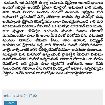
ఉంటుంది, ఇక ఎవరికైతే ఈర్ష్యా, అసూయ, ద్వేషాలు ఇలాంటి భావాలు
ఉండవో ఎవరైతే అందరినీ ప్రేమగా చూస్తారో, అటువంటి వారి యొక్క
ఆరా కాంతి వలయం బంగారు రంగులో ఉంటుంది. ఇప్పుడు మరి
అధునాతన ప్రపంచంలో ఎన్నో పరికరాలు రావడం వల్ల మనిషిలో ఉన్న
అయస్కాంత క్షేత్రాలని కనుక్కోవడం చాలా సులభమైపోయింది కాని మరి
మాకటువంటి పరికరాలు లేకుండానే ఒక మనిషిని చూడగానే వారి యొక్క
ఆరా స్పష్టంగా కనిపిస్తూ ఉంటుంది. ముందు ముందు తరాలలో
మనుషులందరూ కూడా ఈ ఆరాల మీద ఎంతో పరిశోధన చేసి, ఎటువంటి
మందుల సహాయం లేకుండా కేవలం వారి ఆరాలని, విద్య్యుత్
అయస్కాంత క్షేత్రాలను బట్టి వారి రోగాలను ముందే కనుక్కోవడమూ,
వాళ్లకి వాళ్ళే వాటికి తగిన చికిత్స చేసుకోవడమూ జరుగుతూ ఉంటాయి.
ముఖ్యంగా మన మనసులో ఉన్నటువంటి ప్రాణశక్తిని ఏవిధంగా మనము
ఉపయోగించుకుని మనలో ఉన్నటువంటి రకరకాల రోగాలని ఎలా నయం
చేసుకోవాలి అనే ప్రక్రియ కూడా త్వరలోనే రాబోతుంది. ఇంకా దీనికి
సంబంధించిన వివరాలు నేను మరొక సందర్భంలో అవకాశం వచ్చినప్పుడు
చెప్తాను” అనేసి ఆయన నా మనోనేత్రం నుంచి మాయమైపోయారు.
sridatta18
at
04:17:00
Share