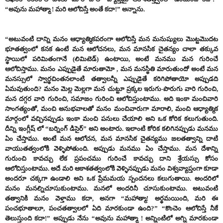
“అవును మహాత్మా ! మరి ఆలోచిస్తే అంతే కదా!” అన్నాను.
“అటువంటి దాన్ని మనం ఆధ్యాత్మికపరంగా ఆలోచిస్తే మన మనుష్యులు మొట్టమొదట
భూతత్వంలో కనక ఉంటే మన ఆలోచనలు, మన మానసిక చైతన్యం చాలా తక్కువ
స్థాయిలో పరిమితంగానే (లిమిటెడ్) ఉంటాయి, అంటే మనము మన గురించే
ఆలోచిస్తాము. మనం ఎప్పుడైతే మారుతామో , మన మనస్థితి మారుతుందో అంటే మన
మనస్సులో స్వార్థచింతనలాంటి తత్వాలన్నీ ఎప్పుడైతే కరిగిపోతాయో అప్పుడది
ఏమవుతుంది? మనం మెల్ల మెల్లగా మన చుట్టూ ప్రక్కల ఇరుగు-పొరుగు వారి గురించి,
మన దగ్గర వారి గురించి, సమాజం గురించి ఆలోచిస్తుంటాము. అది ఇంకా మంచివారి
సాంగత్యంతో, మంచి అనుభవాలతో మనం మంచివారుగా మారాలి, మంచి ఆధ్యాత్మిక
మార్గంలో వచ్చినప్పుడు ఇంకా మంచి పనులు చేయాలి అని ఒక కోరిక కలుగుతుంది.
దీన్ని ఇంగ్లీష్ లో “బర్నింగ్ డిసైర్” అని అంటారు. ఇలాంటి కోరిక కలిగినప్పుడు మనము
ఏం చేస్తాము. అంటే మన ఆలోచన, మన మానసిక చైతన్యము జలతత్వాన్ని దాటి
వాయుతత్వంలోకి వెళ్ళిపోతుంది. అప్పుడు మనము ఏం చేస్తాము. మన దేశాన్ని
గురుంచి కావచ్చు లేక ప్రపంచము గురించే కావచ్చు దాని శ్రేయస్సు కోసం
ఆలోచిస్తుంటాము. అదే మరి ఆకాశతత్వంలోకి వెళ్ళినప్పుడు మనం విశ్వవ్యాప్తంగా కూడా
అందరూ చక్కగా ఉండాలి అని ఒక ప్రేమమయ స్పందనలు కలుగుతాయి. అందరిలో
మనం మనల్నిచూసుకుంటాము. మనలో అందరినీ చూసుకుంటాము. అటువంటి
తత్వానికి మనం వెళ్తాము కదా, అనగా “మహాత్మా! అర్థమయింది, మరి ఈ
పంచభూతాలూ, పంచతత్వాలలో ఏది మారకుండా ఉంది?” “కొంచెం ఆలోచిస్తే నీకే
తెలుస్తుంది కదా!” అప్పుడు నేను “అవును మహాత్మా ! అన్నింటిలో అగ్ని మారకుండా