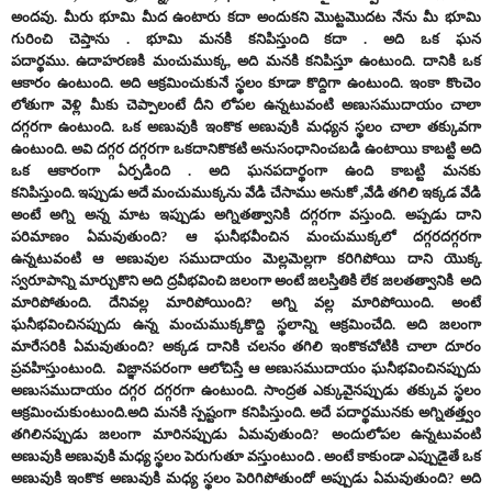
అందవు.
మీరు భూమి మీద ఉంటారు కదా అందుకని మొట్టమొదట నేను మీ భూమి
గురించి చెప్తాను
.
భూమి మనకి కనిపిస్తుంది కదా
.
అది ఒక ఘన
పదార్థము.
ఉదాహరణకి మంచుముక్క,
అది మనకి కనిపిస్తూ ఉంటుంది.
దానికి ఒక
ఆకారం ఉంటుంది.
అది ఆక్రమించుకునే స్థలం కూడా కొద్దిగా ఉంటుంది.
ఇంకా కొంచెం
లోతుగా వెళ్లి మీకు చెప్పాలంటే దీని లోపల ఉన్నటువంటి అణుసముదాయం చాలా
దగ్గరగా ఉంటుంది.
ఒక అణువుకి ఇంకొక అణువుకి మధ్యన స్థలం చాలా తక్కువగా
ఉంటుంది.
అవి దగ్గర దగ్గరగా ఒకదానికొకటి అనుసంధానించబడి ఉంటాయి కాబట్టి అది
ఒక ఆకారంగా ఏర్పడింది
.
అది ఘనపదార్థంగా ఉంది
కాబట్టి మనకు
కనిపిస్తుంది.
ఇప్పుడు అదే మంచుముక్కను వేడి చేసాము అనుకో
,వేడి తగిలి ఇక్కడ వేడి
అంటే అగ్ని అన్న మాట ఇప్పుడు అగ్నితత్వానికి దగ్గరగా వస్తుంది.
అప్పడు దాని
పరిమాణం ఏమవుతుంది?
ఆ ఘనీభవీంచిన మంచుముక్కలో దగ్గరదగ్గరగా
ఉన్నటువంటి ఆ అణువుల సముదాయం మెల్లమెల్లగా కరిగిపోయి దాని యొక్క
స్వరూపాన్ని మార్చుకొని అది ద్రవీభవించి జలంగా అంటే జలస్తితికి లేక జలతత్వానికి అది
మారిపోతుంది.
దేనివల్ల మారిపోయింది?
అగ్ని వల్ల మారిపోయింది.
అంటే
ఘనీభవించినప్పుదు ఉన్న మంచుముక్కకొద్ది స్థలాన్ని ఆక్రమించేది.
అది జలంగా
మారేసరికి ఏమవుతుంది?
అక్కడ దానికి చలనం తగిలి ఇంకొకచోటికి చాలా దూరం
ప్రవహిస్తుంటుంది.
విజ్ఞానపరంగా ఆలోచిస్తే ఆ అణుసముదాయం ఘనీభవించినప్పుదు
అణుసముదాయం దగ్గర దగ్గరగా ఉంటుంది. సాంద్రత ఎక్కువైనప్పుడు తక్కువ స్థలం
ఆక్రమించుకుంటుంది.అది మనకి స్పష్టంగా కనిపిస్తుంది.
అదే పదార్థమునకు అగ్నితత్త్వం
తగిలినప్పుడు జలంగా మారినప్పుడు ఏమవుతుంది?
అందులోపల ఉన్నటువంటి
అణువుకి అణువుకి మధ్య స్థలం పెరుగుతూ వస్తుంటుంది
.
అంటే కాకుండా ఎప్పుడైతే ఒక
అణువుకి ఇంకొక అణువుకి మధ్య స్థలం పెరిగిపోతుందో అప్పుడు ఏమవుతుంది?
అది