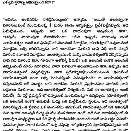
ఎక్కువ స్థలాన్ని ఆక్రమిస్తుంది కదా
!”
“అవును,
అంతవరకు నాకర్థమయ్యింది” అన్నాను. “అయితే జలతత్వంగా
మారినటువంటి మంచుముక్క కి మరల కొంచెం అగ్నితత్త్వం ప్రవేశపెట్టినప్పుడు అది
ఏమవుతుంది?
అప్పుడు అది ఒక వాయువుగా అవుతుంది కదా”.
“అవును.
వాయువుగా మారిపోతుంది”. “మరి ఇప్పుడు వాయువు అంటే
వాయుతత్త్వం. అంటే ఒక ఘనీభవించినటువంటి పదార్థము, భూతత్వంలో ఉన్నటువంటి
పదార్థము అగ్ని తగిలినప్పుడు దాని ఆకారమూ మారింది దాని విధి అంటే ఫంక్షన్
మారింది కదా.అదే పదార్థము జలతత్వంనుంచి మళ్ళీ వాయుతత్వంలోకి వెళ్ళినప్పుడు
దాని విధి మారింది కదా, గూడంగా ఆలోచిస్తే ఏమిటి?
ఒక అణువుకి ఇంకొక అణువుకి
ఉన్నటువంటి దూరం పెరిగిపోయి చాలా విశాలంగా అయిపొయింది కదా.
అప్పుడు అది
వాయుతత్వంలో వెళ్ళినప్పుడు చాలా ప్రదేశాన్నిఆక్రమించుకుంటుంది. ఇటువంటి
వాయుతత్వానికి ఇంకా అగ్ని పెంచినప్పుడు ఏమవుతుంది?
ఆ వాయుతత్వంలో
ఉన్నటువంటి ఇదే పదార్ధం దాని ఆకారము మారింది ,స్వరూపమూ మారింది ,దాని
లక్షణాలు మారినాయి. అది ఆకాశతత్వంలో వెళ్ళుతుంది. మరి ఈ ఆకాశతత్త్వం అంటే
ఏమిటీ? మీ థర్డ్ డైమెన్షన్ లో చెప్పాలంటే మంచుముక్కగా ఉన్నప్పుడు (భూతత్వంలో)
ఒక అణువుకి ఇంకొక అణువుకి మధ్య ఒక మిల్లీమీటరు స్థలము, అది జలతత్వంలో
మారినప్పుడు ఆ స్థలము ఒక అంగుళము అనుకుంటే, వాయుతత్వంలో ఒక అణువుకి
మరి ఇంకొక అణువుకి మద్య స్థలము వంద గజాలు ఉంటే, అదే మరి ఆకాశతత్వంలో ఈ
అణువుల మధ్య స్థలం ఒక పది మైళ్ళ దూరంవరకు ఉంటుంది.అంటే దాని అర్థం ఏమిటి?
ఘనపదార్ధంగా సాకార రూపంలో ఉన్న
వస్తువు అగ్నితత్వానికి ప్రభావితమైనప్పుడు అదే
ఆఖరికి రకరకాల దశలు మారి చాలా వ్యాప్తమై ఆకాశతత్త్వంలో ఉంటుంది కదా!”