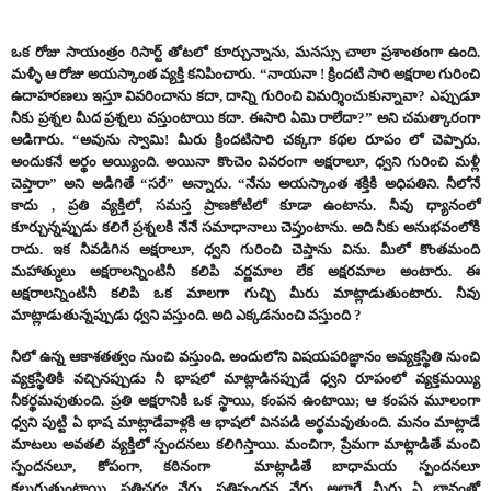
ఒక రోజు సాయంత్రం రిసార్ట్ తోటలో కూర్చున్నాను, మనస్సు చాలా ప్రశాంతంగా ఉంది.
మళ్ళీ ఆ రోజు అయస్కాంత వ్యక్తి కనిపించారు. “నాయనా ! క్రిందటి సారి అక్షరాల గురించి
ఉదాహరణలు ఇస్తూ వివరించాను కదా, దాన్ని గురించి విమర్శించుకున్నావా? ఎప్పుడూ
నీకు ప్రశ్నల మీద ప్రశ్నలు వస్తుంటాయి కదా. ఈసారి ఏమి రాలేదా?” అని చమత్కారంగా
అడిగారు. “అవును స్వామి! మీరు క్రిందటిసారి చక్కగా కథల రూపం లో చెప్పారు.
అందుకనే అర్థం అయ్యింది. అయినా కొంచెం వివరంగా అక్షరాలూ, ధ్వని గురించి మళ్లీ
చెప్తారా” అని అడిగితే “సరే” అన్నారు. “నేను అయస్కాంత శక్తికి అధిపతిని. నీలోనే
కాదు , ప్రతి వ్యక్తిలో, సమస్త ప్రాణకోటిలో కూడా ఉంటాను. నీవు ధ్యానంలో
కూర్చున్నప్పుడు కలిగే ప్రశ్నలకి నేనే సమాధానాలు చెప్తుంటాను. అది నీకు అనుభవంలోకి
రాదు. ఇక నీవడిగిన అక్షరాలూ, ధ్వని గురించి చెప్తాను విను. మీలో కొంతమంది
మహాత్ములు అక్షరాలన్నింటినీ కలిపి వర్ణమాల లేక అక్షరమాల అంటారు. ఈ
అక్షరాలన్నింటినీ కలిపి ఒక మాలగా గుచ్చి మీరు మాట్లాడుతుంటారు. నీవు
మాట్లాడుతున్నప్పుడు ధ్వని వస్తుంది. అది ఎక్కడనుంచి వస్తుంది ?
నీలో ఉన్న ఆకాశతత్వం నుంచి వస్తుంది. అందులోని విషయపరిజ్ఞానం అవ్యక్తస్థితి నుంచి
వ్యక్తస్థితికి వచ్చినప్పుడు నీ భాషలో మాట్లాడినప్పుడే ధ్వని రూపంలో వ్యక్తమయ్యి
నీకర్థమవుతుంది. ప్రతి అక్షరానికి ఒక స్థాయి, కంపన ఉంటాయి; ఆ కంపన మూలంగా
ధ్వని పుట్టి ఏ భాష మాట్లాడేవాళ్లకి ఆ భాషలో వినపడి అర్థమవుతుంది. మనం మాట్లాడే
మాటలు అవతలి వ్యక్తిలో స్పందనలు కలిగిస్తాయి. మంచిగా, ప్రేమగా మాట్లాడితే మంచి
స్పందనలూ, కోపంగా, కఠినంగా మాట్లాడితే బాధామయ స్పందనలూ
కలుగుతుంటాయి. ప్రతిచర్య వేరు, ప్రతిస్పందన వేరు. అలాగే మీరు ఏ భావంతో