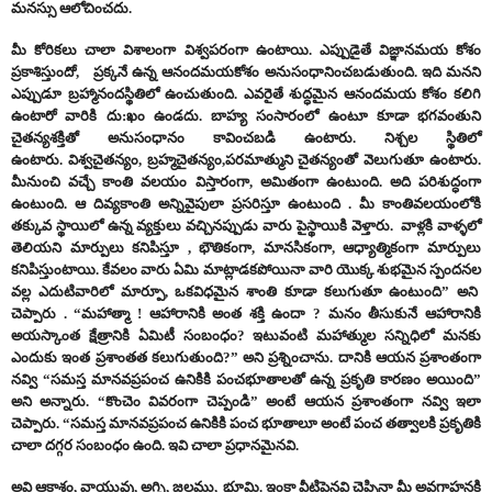
మనస్సు ఆలోచించదు.
మీ కోరికలు చాలా విశాలంగా విశ్వపరంగా ఉంటాయి. ఎప్పుడైతే విజ్ఞానమయ కోశం
ప్రకాశిస్తుందో, ప్రక్కనే ఉన్న ఆనందమయకోశం అనుసంధానించబడుతుంది. ఇది మనని
ఎప్పుడూ బ్రహ్మానందస్థితిలో ఉంచుతుంది. ఎవరైతే శుద్ధమైన ఆనందమయ కోశం కలిగి
ఉంటారో వారికి దు:ఖం ఉండదు. బాహ్య సంసారంలో ఉంటూ కూడా భగవంతుని
చైతన్యశక్తితో అనుసంధానం కావించబడి ఉంటారు. నిశ్చల స్థితిలో
ఉంటారు. విశ్వచైతన్యం, బ్రహ్మచైతన్యం,పరమాత్ముని చైతన్యంతో వెలుగుతూ ఉంటారు.
మీనుంచి వచ్చే కాంతి వలయం విస్తారంగా, అమితంగా ఉంటుంది. అది పరిశుద్ధంగా
ఉంటుంది. ఆ దివ్యకాంతి అన్నివైపులా ప్రసరిస్తూ ఉంటుంది . మీ కాంతివలయంలోకి
తక్కువ స్థాయిలో ఉన్న వ్యక్తులు వచ్చినప్పుడు వారు పైస్థాయికి వెళ్తారు. వాళ్లకి వాళ్ళలో
తెలియని మార్పులు కనిపిస్తూ , భౌతికంగా, మానసికంగా, ఆధ్యాత్మికంగా మార్పులు
కనిపిస్తుంటాయి. కేవలం వారు ఏమి మాట్లాడకపోయినా వారి యొక్క శుభమైన స్పందనల
వల్ల ఎదుటివారిలో మార్పూ, ఒకవిధమైన శాంతి కూడా కలుగుతూ ఉంటుంది” అని
చెప్పారు . “మహాత్మా ! ఆహారానికి అంత శక్తి ఉందా ? మనం తీసుకునే ఆహారానికి
అయస్కాంత క్షేత్రానికి ఏమిటీ సంబంధం? ఇటువంటి మహాత్ముల సన్నిధిలో మనకు
ఎందుకు ఇంత ప్రశాంతత కలుగుతుంది?” అని ప్రశ్నించాను. దానికి ఆయన ప్రశాంతంగా
నవ్వి “సమస్త మానవప్రపంచ
ఉనికికి
పంచభూతాలతో ఉన్న ప్రకృతి కారణం అయింది”
అని అన్నారు. “
కొంచెం వివరంగా చెప్పండి” అంటే ఆయన ప్రశాంతంగా నవ్వి ఇలా
చెప్పారు.
“
సమస్త మానవప్రపం
చ
ఉనికికి పంచ భూతాలూ అంటే పంచ తత్వాలకి ప్రకృతికి
చాలా దగ్గర సంబంధం ఉంది.
ఇవి చాలా ప్రధానమైనవి.
అవి
ఆకాశం, వాయువు, అగ్ని,
జలము,
భూమి. ఇంకా వీటిపైనవి చెప్పినా మీ అవగాహనకి