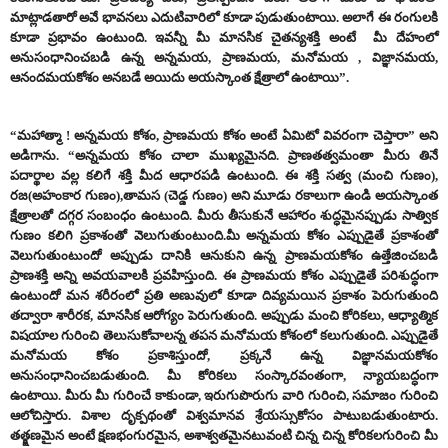
మాట్లాడతారో అవే భావనలు ఎదుటివారిలో కూడా పుడుతుంటాయి. అలాగే ఈ రంగులకి
కూడా ప్రభావం ఉంటుంది. ఇవన్నీ మీ మానసిక చైతన్యశక్తి అంటే మీ దేహంలో
అనుసంధానించబడి ఉన్న అన్నమయ, ప్రాణమయ, మనోమయ , విజ్ఞానమయ,
ఆనందమయకోశం అనబడే అయిదు అయస్కాంత క్షేత్రాలో ఉంటాయి”.
“మహాత్మా ! అన్నమయ కోశం, ప్రాణమయ కోశం అంటే ఏమిటో వివరంగా చెప్తారా” అని
అడిగాను. “అన్నమయ కోశం చాలా ముఖ్యమైనది. ప్రాణతత్వమంతా మీరు తినే
పదార్థాల వల్ల కలిగే శక్తి మీద ఆధారపడి ఉంటుంది. ఈ శక్తి సత్వ (మంచి గుణం),
రజ(అహంకార గుణం),తామస (చెడ్డ గుణం) అని మూడు రకాలుగా ఉండి అయస్కాంత
క్షేత్రాలతో దగ్గర సంబంధం ఉంటుంది. మీరు తీసుకునే ఆహారం శుద్ధమైనప్పుడు సాత్విక
గుణం కలిగి ప్రకాశంతో వెలుగుతుంటుంది.మీ అన్నమయ కోశం ఎప్పుడైతే ప్రకాశంతో
వెలుగుతుంటుందో అప్పుడు దానికి ఆనుకుని ఉన్న ప్రాణమయకోశం ఉత్తేజించబడి
ప్రాణశక్తి అన్ని అవయవాలకి ప్రవహిస్తుంది. ఈ ప్రాణమయ కోశం ఎప్పుడైతే పరిశుద్ధంగా
ఉంటుందో మన శరీరంలో ప్రతి అణువులో కూడా దివ్యమయిన ప్రకాశం పెరుగుతుంది
తద్వారా శారీరక, మానసిక ఆరోగ్యం పెరుగుతుంది. అప్పుడు మంచి కోరికలు, ఆధ్యాత్మిక
విషయాల గురించి తెలుసుకోవాలన్న తపన మనోమయ కోశంలో కలుగుతుంది. ఎప్పుడైతే
మనోమయ కోశం ప్రకాశిస్తుందో, ప్రక్కనే ఉన్న విజ్ఞానమయకోశం
అనుసంధానించబడుతుంది. మీ కోరికలు సంస్కారవంతంగా, న్యాయబద్ధంగా
ఉంటాయి. మీరు మీ గురించే కాకుండా, ఇరుగుపొరుగు వారి గురించి, సమాజం గురించి
ఆలోచిస్తారు. విశాల దృక్పథంతో విశ్వమానవ శ్రేయస్సుకోసం పాటుబడుతుంటారు.
తత్క్షణమైన అంటే క్షణభంగురమైన, అశాశ్వతమైనటువంటి చిన్న చిన్న కోరికలగురించి మీ