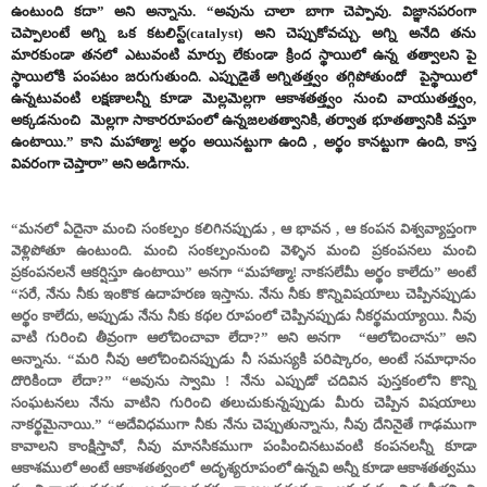
ఉంటుంది కదా” అని అన్నాను. “అవును చాలా బాగా చెప్పావు. విజ్ఞానపరంగా
చెప్పాలంటే అగ్ని ఒక కటలిస్ట్(catalyst) అని చెప్పుకోవచ్చు. అగ్ని అనేది తను
మారకుండా తనలో ఎటువంటి మార్పు లేకుండా క్రింద స్థాయిలో ఉన్న తత్వాలని పై
స్థాయిలోకి పంపటం జరుగుతుంది. ఎప్పుడైతే అగ్నితత్త్వం తగ్గిపోతుందో పైస్థాయిలో
ఉన్నటువంటి లక్షణాలన్నీ కూడా మెల్లమెల్లగా ఆకాశతత్త్వం నుంచి వాయుతత్త్వం,
అక్కడనుంచి మెల్లగా సాకారరూపంలో ఉన్నజలతత్వానికి, తర్వాత భూతత్వానికి వస్తూ
ఉంటాయి.” కాని మహాత్మా! అర్థం అయినట్టుగా ఉంది , అర్థం కానట్టుగా ఉంది, కాస్త
వివరంగా చెప్తారా” అని అడిగాను.
“మనలో ఏదైనా మంచి సంకల్పం కలిగినప్పుడు
,
ఆ భావన
,
ఆ కంపన విశ్వవ్యాప్తంగా
వెళ్లిపోతూ ఉంటుంది.
మంచి సంకల్పంనుంచి వెళ్ళిన మంచి ప్రకంపనలు మంచి
ప్రకంపనలనే ఆకర్షిస్తూ ఉంటాయి”
అనగా “మహాత్మా! నాకసలేమీ అర్థం కాలేదు” అంటే
“సరే,
నేను నీకు ఇంకొక ఉదాహరణ ఇస్తాను.
నేను నీకు కొన్నివిషయాలు చెప్పినప్పుడు
అర్థం కాలేదు,
అప్పుడు నేను నీకు కథల రూపంలో చెప్పినప్పుడు నీకర్థమయ్యాయి.
నీవు
వాటి గురించి తీవ్రంగా ఆలోచించావా లేదా?”
అని అనగా “ఆలోచించాను” అని
అన్నాను.
“
మరి నీవు ఆలోచించినప్పుడు నీ సమస్యకి పరిష్కారం, అంటే సమాధానం
దొరికిందా లేదా?” “అవును స్వామి
!
నేను ఎప్పుడో చదివిన పుస్తకంలోని కొన్ని
సంఘటనలు నేను వాటిని గురించి తలుచుకున్నప్పుడు మీరు చెప్పిన విషయాలు
నాకర్థమైనాయి.” “అదేవిధముగా నీకు నేను చెప్పుతున్నాను,
నీవు దేనినైతే గాఢముగా
కావాలని కాంక్షిస్తావో,
నీవు మానసికముగా పంపించినటువంటి కంపనలన్నీ కూడా
ఆకాశములో అంటే ఆకాశతత్వంలో అదృశ్యరూపంలో ఉన్నవి అన్నీ కూడా ఆకాశతత్వము