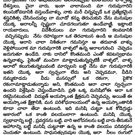
దేశస్తులు, చైనా వారు, ఇంకా చాలామంది మా గురువుగారిని
కలుసుకోవడానికి వస్తుండేవాళ్ళు. నాకు మరీ చిన్నప్పుడే ఒక ప్రత్యేకమైన
శస్త్రచికిత్స చేసినందువల్ల నా మూడో కన్ను తెరుచుకుని నేను మనుషుల
యొక్క ఆరాలన్నీ స్పష్టంగా చూడగలుగుతూ ఉండేవాణ్ణి. ఇట్లాంటి
రాయబారులు, విదేశీయులు మా గురువుగారిని కలవడానికి
వచ్చినప్పుడు నేను రహస్యంగా ఒక తెరచాటున ఉండి ఆ మనుషుల
యొక్క ఆరాని చాలా నిశితంగా గమనిస్తూ ఆ తరువాత వాళ్ళు
వెళ్లిపోయినాక మా గురువుగారికి వాళ్ళలో ఉన్న ఆరాలగురించి చెప్పడం
జరుగుతూ ఉండేది. నాకు దానిలో కొంతమంది ఎంతో కపటస్వభావం
ఉన్నవాళ్ళు, పైకెంతో మంచిగా మాట్లాడుతున్నప్పటికీ వాళ్ళలో, వాళ్ళ
ఆరాలో కలుగుతున్నటువంటి మార్పులని బట్టి నేను మా గురువుగారికి
ఇతని యొక్క ఆరా స్వచ్చంగా లేదు అని చెప్పడమూ, వీడిని
నమ్మకూడదు వీడు మనస్సులో ఒక రకంగా, పైకొక
రకంగామాట్లాడుతున్నాడు అని, కొంతమంది ఆరా చాలా స్వచ్చంగా
ఉందని విశ్లేషించి చెప్తుండేవాడిని. ప్రతి ఒక్క మనిషిలోఈ ఆరా ఒక
రకమైనటువంటి విద్యుత్ అయస్కాంత క్షేత్రమని చెప్పవచ్చు. అయితే ఈ
అయస్కాంత క్షేత్రానికి, మన పరిశోధనాలయంలో ఉన్న అయస్కాంతానికి
కూడా చాలా తేడా ఉంటుంది. ఇది మనిషి చుట్టూ ఒక కోడిగ్రుడ్డు
ఆకారంలో ఒక కాంతి వలయంలాగా ఉంటుంది. మనిషి యొక్క
స్వభావాన్ని బట్టి , ప్రవర్తనను బట్టి, వారి ఆలోచనలను బట్టి వారు తీసుకునే
ఆహారాన్ని బట్టి మనిషి చుట్టూతా ఉన్న ఆ కాంతి వలయం పరివర్తనం
చెందుతూ ఉంటుంది. సాధుసత్పురుషుల యొక్క ఆరా నీలం రంగులో