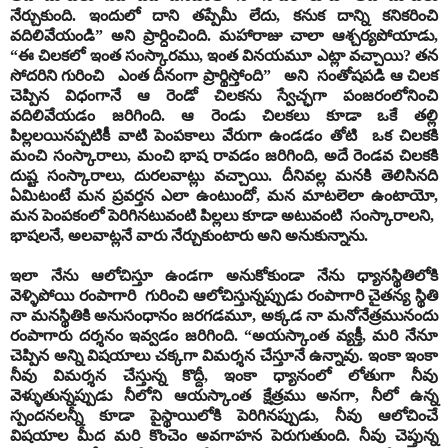
నేర్చుకుంది. ఇందులో దాని తప్పేమీ లేదు, కనుక దాన్ని కనికరించి
వదిలివేయండి” అని ప్రార్ధించింది. మహారాజు చాలా ఆశ్చర్యపోయాడు,
“ఈ చిలకలో ఇంత సంస్కారము, ఇంత వినయమూ ఎట్లా వచ్చాయి? తన
సోదరిని గురించి ఎంత దీనంగా ప్రార్థిస్తోంది” అని సంతోషపడి ఆ చిలక
చెప్పిన విధంగానే ఆ రెండో చిలకను స్వేచ్ఛగా పంజరంలోనించి
వదిలివేయడం జరిగింది. ఆ రెండు చిలకలు కూడా ఒకే తల్లి
పిల్లలయినప్పటికీ వాటి పెంపకాలు వేరుగా ఉండడం తోటి ఒక చిలకకి
మంచి సంస్కారాలు, మంచి భాష రావడం జరిగింది, అదే రెండవ చిలకకి
దుష్ట సంస్కారాలు, దురలవాట్లు వచ్చాయి. దీనివల్ల మనకి తెలిసినది
ఏమిటంటే మన ప్రవర్తన ఎలా ఉంటుందో, మన మాటలెలా ఉంటాయో,
మన పెంపకంలో పెరిగినటువంటి పిల్లలు కూడా అటువంటి సంస్కారాలని,
భాషలనే, అలవాట్లనే వారు నేర్చుకుంటారు అని అనుకున్నాను.
ఇలా నేను ఆలోచిస్తూ ఉండగా అనుకోకుండా నేను ధ్యానస్థితిలోకి
వెళ్ళిపోయి రంపాగారి గురించి ఆలోచిస్తున్నప్పుడు రంపాగారి చైతన్య స్థితి
నా మనస్థితికి అనుసంధానం జరగడమూ, అక్కడ నా మనోనేత్రమునందు
రంపాగారు దర్శనం ఇవ్వడం జరిగింది. “అయస్కాంత వ్యక్తీ, మరి నేనూ
చెప్పిన అన్ని విషయాలు చక్కగా విమర్శన చేస్తూనే ఉన్నావు. ఇంకా ఇంకా
నీవు విమర్శన చేస్తున్న కొద్దీ, ఇంకా ధ్యానంలో లోతుగా నీవు
వెళ్ళుతున్నప్పుడు నీలోని ఆయస్కాంత క్షేత్రము అనగా, నీలో ఉన్న
స్పందనలన్నీ కూడా పైస్థాయిలోకి పెరిగినప్పుడు, నీవు ఆలోచించే
విషయాల మీద మరి కొంచెం అవగాహన పెరుగుతుంది. నీవు చెప్తున్న