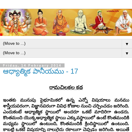
▼
▼
Friday, 14 February 2014
ఆధ్యాత్మిక పానీయము - 17
రామచిలకల కథ
ఇంతకు మునుపు పైభూమికలో ఉన్న ఎన్నో విషయాలు మనము
శాస్త్రీయపరంగా, విజ్ఞానపరంగా వివిధ కోణాల నుంచి చర్చించడం జరిగింది.
ఎందుకంటే ఆధ్యాత్మిక స్థాయిలో అందరూ ఒకటే మాదిరిగా ఉండరు.
కొంతమంది యొక్కఆధ్యాత్మిక స్థాయి ఎక్కువస్థాయిలో ఉంటే కొంతమందికి
మధ్యమ స్థాయిలో ఉంటుంది, కొంతమందికి క్రిందిస్థాయిలో ఉంటుంది.
కాబట్టి ఒకటే విషయాన్ని నాలుగైదు రకాలుగా చెప్పడం జరిగింది. అయితే