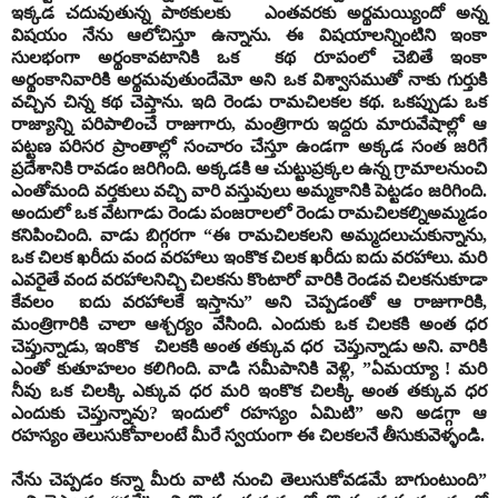
ఇక్కడ చదువుతున్న పాఠకులకు ఎంతవరకు అర్థమయ్యిందో అన్న
విషయం నేను ఆలోచిస్తూ ఉన్నాను. ఈ విషయాలన్నింటిని ఇంకా
సులభంగా అర్థంకావటానికి ఒక కథ రూపంలో చెబితే ఇంకా
అర్థంకానివారికి అర్థమవుతుందేమో అని ఒక విశ్వాసముతో నాకు గుర్తుకి
వచ్చిన చిన్న కథ చెప్తాను. ఇది రెండు రామచిలకల కథ. ఒకప్పుడు ఒక
రాజ్యాన్ని పరిపాలించే రాజుగారు, మంత్రిగారు ఇద్దరు మారువేషాల్లో ఆ
పట్టణ పరిసర ప్రాంతాల్లో సంచారం చేస్తూ ఉండగా అక్కడ సంత జరిగే
ప్రదేశానికి రావడం జరిగింది. అక్కడకి ఆ చుట్టుప్రక్కల ఉన్న గ్రామాలనుంచి
ఎంతోమంది వర్తకులు వచ్చి వారి వస్తువులు అమ్మకానికి పెట్టడం జరిగింది.
అందులో ఒక వేటగాడు రెండు పంజరాలలో రెండు రామచిలకల్నిఅమ్మడం
కనిపించింది. వాడు బిగ్గరగా “ఈ రామచిలకలని అమ్మదలుచుకున్నాను,
ఒక చిలక ఖరీదు వంద వరహాలు ఇంకొక చిలక ఖరీదు ఐదు వరహాలు. మరి
ఎవరైతే వంద వరహాలనిచ్చి చిలకను కొంటారో వారికి రెండవ చిలకనుకూడా
కేవలం ఐదు వరహాలకే ఇస్తాను” అని చెప్పడంతో ఆ రాజుగారికి,
మంత్రిగారికి చాలా ఆశ్చర్యం వేసింది. ఎందుకు ఒక చిలకకి అంత ధర
చెప్తున్నాడు, ఇంకొక చిలకకి అంత తక్కువ ధర చెప్తున్నాడు అని. వారికి
ఎంతో కుతూహలం కలిగింది. వాడి సమీపానికి వెళ్లి, ”ఏమయ్యా ! మరి
నీవు ఒక చిలక్కి ఎక్కువ ధర మరి ఇంకొక చిలక్కి అంత తక్కువ ధర
ఎందుకు చెప్తున్నావు? ఇందులో రహస్యం ఏమిటి” అని అడగ్గా ఆ
రహస్యం తెలుసుకోవాలంటే మీరే స్వయంగా ఈ చిలకలనే తీసుకువెళ్ళండి.
నేను చెప్పడం కన్నా మీరు వాటి నుంచి తెలుసుకోవడమే బాగుంటుంది”