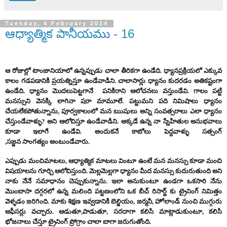
Tuesday, 4 February 2014
ఆధ్యాత్మిక పానీయము - 16
ఆ రోజుల్లో టాంజానియాలో ఉన్నప్పుడు చాలా తీరికగా ఉండేది. ధ్యానప్రక్రియలో ఎక్కువ
కాలం గడపడానికి ప్రయత్నిస్తూ ఉండేవాడిని. చాలాసార్లు ధ్యానం కుదరడం అతికష్టంగా
ఉండేది. ధ్యానం మొదలుపెట్టగానే పనికిరాని ఆలోచనలు వస్తుండేవి. గాలం పట్టి
మనస్సుని వెనక్కి లాగినా షరా మామూలే. పట్టుమని పది నిమిషాలు ధ్యానం
చేయలేకపోతున్నాను, పూర్వకాలంలో మన ఋషులు అన్ని సంవత్సరాలు ఎలా ధ్యానం
చేస్తుండేవాళ్ళు? అని ఆలోచిస్తూ ఉండేవాడిని. అక్కడే ఉన్న నా స్నేహితుల అనుభవాలు
కూడా ఇలాగే ఉండేవి. అందుకనే కాబోలు పెద్దవాళ్ళు సత్సంగ్
,సజ్జన సాంగత్యం అంటుండేవారు.
ఎప్పుడు మంచిమాటలు, ఆధ్యాత్మిక మాటలు వింటూ ఉంటే మన మనస్సు కూడా మంచి
విషయాలను గూర్చి ఆలోచిస్తుంది. మెల్లమెల్లగా ధ్యానం మీద మనస్సు కుదురుతుంది అని
నాకు నేనే సమాధానం చెప్పుకున్నాను. ఇలా అనుకుంటూ ఉండగా ఒకసారి నేను
మొంబాసా దగ్గరలో ఉన్న మలింది పట్టణంలోని ఒక బీచ్ రిసార్ట్ కు ట్రైనింగ్ నిమిత్తం
వెళ్ళడం జరిగింది. మాకు శిక్షణ ఇవ్వడానికి బెల్జియం, జర్మనీ, హోలాండ్ నుంచి ముగ్గురు
ఆఫీసర్లు వచ్చారు. ఆడుతూ,పాడుతూ, సరదాగా కలిసి మాట్లాడుకుంటూ, కలిసి
భోజనాలు చేస్తూ ట్రైనింగ్ ప్రోగ్రాం చాలా బాగా జరుగుతోంది.