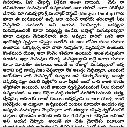
విషయాలు, నీవు చేస్తున్న విశ్లేషణ అంతా బాగుంది. నేను నా
జీవితమంతా మనుషులలో ఉన్నటువంటి ఆరా గురించే చాలా పరిశోధన
చేసాను. మా గురువులైన శ్రీ మింగ్యార్ దొన్దుప్ (Mingyar Dondup) గారు
కూడా ఈ మనుషులలో ఉన్న ఆరా గురించే రాబోయే తరంవాళ్లకి నీవు
చెప్పవలసి ఉంటుంది అని ఆయన సెలవిచ్చారు. ఒకప్పుడు
మనుషులందరికీ కూడా దివ్యదృష్టి ఉండేది. అప్పట్లో మనుషులెవ్వరూ
కూడా దుస్తులు వేసుకునేవారు కారు. అప్పుడు వారిలో ఒకరి ఆరా
ఇంకొకళ్ళకి స్పష్టంగా కన్పిస్తూ ఉండేది. ఈ ఆరా లోపల కూడా రంగులు
ఉంటాయి. ఒక్కొక్కళ్ళ ఆరా చాలా సున్నితంగా, మృదువుగా ఉంటుంది.
కొంతమంది యొక్క ఆరా కొంచెం కఠినంగా ఉంటుంది, అంత సున్నితంగా
ఉండదు. ఇట్లా మనుషుల యొక్క మనస్తత్వాలని బట్టి ఆరాల రంగులు
కూడా మారుతూ ఉంటాయి. అయితే ఆ రోజుల్లో మనుష్యులలో ఉన్న
ఆరాని బట్టి వాళ్ళు నిజం చెప్తున్నారా లేక అబద్ధం చెప్తున్నారా, ఎటువంటి
ఆలోచనలు వారి మనస్సులో ఉన్నాయి అని కనుక్కునేవాళ్ళు. అబద్ధం
చెప్పినపుడల్లా ఎదుటి వ్యక్తిలోని ఆరా ఏదైతే ఉందో దాని కాంతి కొంచెం
తగ్గిపోతూ ఉంటుంది. అంటే కాకుండా స్వచ్చమైనటువంటి నీలం రంగులో
ఉన్నటువంటి ఆ ఆరా కొద్దిగా మట్టి రంగులో మారిపోతుంటుంది. ఈర్ష్య,
ద్వేషము, అసూయ లాంటి గుణాలు ఉన్నప్పుడు ఆ ఆరా యొక్క కాంతి
పరివేష్టితం, ఆ చుట్టుతా ఉన్నటువంటి రంగులు మారుతూ ఉండడం వల్ల
అప్పుడు మనుష్యులు మెల్లమెల్లగా వారి తత్వాలు కప్పిపుచ్చుకోవడానికి
దుస్తులు ధరించడం జరిగింది అని మా గురువుగారు చెప్పడం జరిగింది
అని ఆయన చెప్పారు. అయితే మా దేశం చైనాదేశం మూలంగా
దురాక్రమణకి గురి అవుతుందని తెలిసినప్పుడు ఎంతోమంది పాశ్చాత్య