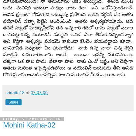
దూసుకుపోయింది? నా అనుమానం నిజం అయ్యింది. ఈవిడ మనిషి
కాదు. మనిషికి ఇదంతా సాధ్యం కాదు కదా! అని ఆలోచిస్తుండగానే
ఆవిడ క్షణంలో గోడలోంచి ఇటువైపు ప్రవేశించి అతని దగ్గరికి చేరి అతని
వయోలిన్ డబ్బా పెట్టెని అందించింది. అతను ఆశ్చర్యపోయాడు. అది
తనదే ఎక్కడో హైదర్బస్తీలోని తన అన్నగారి గదిలో తాను ఎక్కడో మూల
దాచిపెట్టుకున్న వయోలిన్ డబ్బాని ఆవిడ ఎలా తీసుకువచ్చిందబ్బా?
అని కొద్దిగా ఆశ్చర్యం పడడమే కాకుండా కొంచెం భయపడ్డాడు కూడా.
దానికావిడ నవ్వుతూ ఏం ఫరవాలేదు! నాకు ఉన్న చాలా చిన్న శక్తిని
మాత్రమే ఉపయోగించాను అంతే. అయినా ఇవన్నీ మరిచిపోదాం.
చక్కగా ఒక పాట పాడు. ఫలానా పాట నాకు ఎంతో ఇష్టం అని చెప్పగా
అతడు మరింత ఆశ్చర్యపడిపోయి ఆ వయొలిన్ బయటకు తీసి ఆవిడ
కోరిక ప్రకారం ఆమెకి కావల్సిన పాటని వయొలిన్ మీద వాయించాడు.
sridatta18
at
07:07:00
Share
Friday, 5 February 2016
Mohini Katha-02