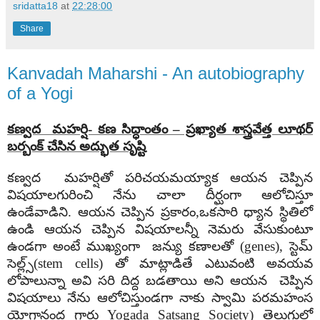
sridatta18
at
22:28:00
Share
Kanvadah Maharshi - An autobiography
of a Yogi
కణ్వద మహర్షి- కణ సిద్ధాంతం – ప్రఖ్యాత శాస్త్రవేత్త లూథర్
బర్బంక్ చేసిన అద్భుత సృష్టి
కణ్వద మహర్షితో పరిచయమయ్యాక ఆయన చెప్పిన
విషయాలగురించి నేను చాలా దీర్ఘంగా ఆలోచిస్తూ
ఉండేవాడిని. ఆయన చెప్పిన ప్రకారం,ఒకసారి ధ్యాన స్థితిలో
ఉండి ఆయన చెప్పిన విషయాలన్నీ నెమరు వేసుకుంటూ
ఉండగా అంటే ముఖ్యంగా జన్యు కణాలతో (genes), స్టెమ్
సెల్ల్స్(stem cells) తో మాట్లాడితే ఎటువంటి అవయవ
లోపాలున్నా అవి సరి దిద్ద బడతాయి అని ఆయన చెప్పిన
విషయాలు నేను ఆలోచిస్తుండగా నాకు స్వామి పరమహంస
యోగానంద గారు Yogada Satsang Society) తెలుగులో