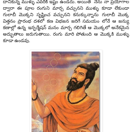
దానికున్న
ముళ్ళు
ఎవరికీ
ఇష్టం ఉండదు
.
అయితే
నేను
నా
ప్రయోగాల
ద్వారా
ఈ
పూల
రంగుని
మార్చ
వచ్చునని
ముళ్ళు
కూడా
లేకుండా
గులాబీ
మొక్కని
సృష్టించ
వచ్చునని
కనుక్కున్నాను
గులాబీ
మొక్క
విత్తనం
ప్రారంభ
దశలో
కణ
విభజన
జరిగే
సమయం
లోనే
ఆ
జన్యు
కణాల్లో
ఉన్న
ఇన్ఫర్మేషన్
మనం
మార్చ
గలిగితే
ఆ
మొక్కలో
అనేకమైన
అద్భుతాలు
జరుగుతాయి
.
రంగు
మారి
పోతుంది
ఆ
మొక్కకి
ముళ్ళు
కూడా
ఉండవు
.