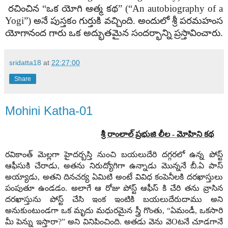
రచించిన “ఒక యోగి ఆత్మ కథ” (“An autobiography of a
Yogi”) అనే పుస్తకం గుర్తుకి వచ్చింది. అందులో శ్రీ పరమహంస
యోగానంద గారు ఒక అద్భుతమైన సందర్భాన్ని ప్రస్తావించారు.
sridatta18
at
22:27:00
Share
Mohini Katha-01
శ్రీ రాంలాల్ ప్రభుజి లీల ­- మోహిని కథ
రవికాంత్ మెల్లగా హైదర్బస్తి నుంచి బయలుదేరి దగ్గరలో ఉన్న పోస్ట్
ఆఫీసుకి చేరాడు
,
అతను నిరుద్యోగిగా ఉన్నాడు మొన్ననే బీ.ఏ పాస్
అయ్యాడు
,
అతని దినచర్య ఏమిటి అంటే వివిధ కంపెనీలకి దరఖాస్తులు
పంపుతూ ఉండడం. అలాగే ఆ రోజు పోస్ట్ ఆఫీస్ కి చేరి తను వ్రాసిన
దరఖాస్తును పోస్ట్ చేసి ఇంక ఇంటికి బయలుదేరుదాము అని
అనుకుంటుండగా ఒక మృదు మధురమైన స్త్రీ గొంతు
, “
ఏమండీ
,
ఒకసారి
మీ పెన్ను ఇస్తారా
?”
అని వినిపించింది. అతడు వెను వె
O
టనే చూడగానే