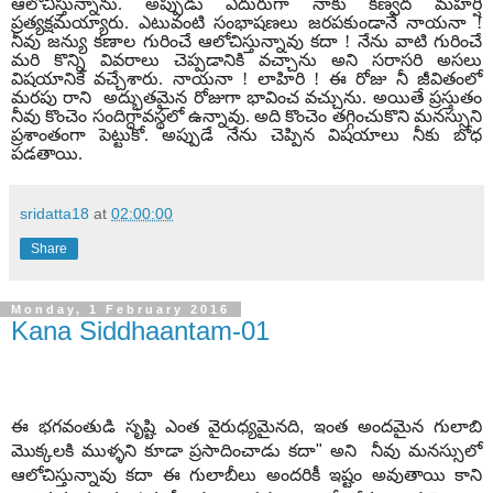
ఆలోచిస్తున్నాను. అప్పుడు ఎదురుగా నాకు కణ్వద మహర్షి
ప్రత్యక్షమయ్యారు. ఎటువంటి సంభాషణలు జరపకుండానే నాయనా !
నీవు జన్యు కణాల గురించే ఆలోచిస్తున్నావు కదా ! నేను వాటి గురించే
మరి కొన్ని వివరాలు చెప్పడానికి వచ్చాను అని సరాసరి అసలు
విషయానికే వచ్చేశారు. నాయనా ! లాహిరి ! ఈ రోజు నీ జీవితంలో
మరపు రాని అద్భుతమైన రోజుగా భావించ వచ్చును. అయితే ప్రస్తుతం
నీవు కొంచెం సందిగ్ధావస్థలో ఉన్నావు. అది కొంచెం తగ్గించుకొని మనస్సుని
ప్రశాంతంగా పెట్టుకో.
అప్పుడే నేను చెప్పిన విషయాలు నీకు బోధ
పడతాయి.
sridatta18
at
02:00:00
Share
Monday, 1 February 2016
Kana Siddhaantam-01
ఈ
భగవంతుడి
సృష్టి
ఎంత
వైరుధ్యమైనది
,
ఇంత
అందమైన
గులాబి
మొక్కలకి
ముళ్ళని
కూడా
ప్రసాదించాడు
కదా
"
అని
నీవు
మనస్సులో
ఆలోచిస్తున్నావు
కదా
ఈ
గులాబీలు
అందరికీ
ఇష్టం
అవుతాయి
కాని