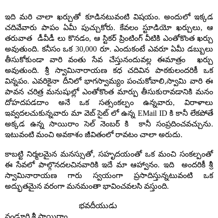
ఇది
మరి
చాలా
ఖర్చుతో
కూడినటువంటి
విషయం
.
అందులో
ఇక్కడ
చదివేవారు
పాపం
ఏమీ
పుచ్చుకోరు
.
కేవలం
స్టూడియో
ఖర్చులు
,
ఆ
తరువాత
డీవీడీ
లు
కొనడం
,
ఆ
స్టికర్
ప్రింటింగ్
వీటికి
ఎంతోకొంత
ఖర్చు
అవుతుంది
.
కనీసం
ఒక
30,000
రూ
.
ఎందుకంటే
ఎవరూ
ఏమీ
డబ్బులు
తీసుకోకుండా
వారి
వంతు
సేవ
చేస్తునందువల్ల
ఈమాత్రం
ఖర్చు
అవుతుంది
.
శ్రీ
స్వామినారాయణ
కధ
చదివిన
పాఠకులందరికీ
ఒక
విన్నపం
.
ఎవరికైనా
దీనిలో
భాగస్వామ్యం
పంచుకోవాలి
,
స్వామి
వారి
ఈ
పావన
చరిత్ర
మనుషుల్లో
ఎంతోకొంత
మార్పు
తీసుకురావడానికి
మనం
దోహదపడదాం
అనే
ఒక
సత్సంకల్పం
ఉన్నవారు
,
విరాళాలు
ఇవ్వదలచుకున్నవారు
మా
వెబ్
సైట్
లో
ఉన్న
EMail ID
కి
కానీ
లేకపోతే
అక్కడ
ఉన్న
సాయిరాం
సెల్
నెంబర్
కి
కానీ
సంప్రదించవచ్చును
.
ఇటువంటి
మంచి
అవకాశం
జీవితంలో
రావటం
చాలా
అరుదు
.
కాబట్టి
నిర్మలమైన
మనస్సుతో
,
సహృదయంతో
ఒక
మంచి
సంకల్పంతో
ఈ
సేవలో
పాల్గొనదలచినవారికి
ఇదే
మా
ఆహ్వానం
.
ఇది
అందరికీ
శ్రీ
స్వామినారాయణ
గారు
స్వయంగా
ప్రసాదిస్తున్నటువంటి
ఒక
అద్భుతమైన
వరంగా
మనమంతా
భావించవలసి
వస్తుంది
.
భవదీయుడు
నండూరి
శ్రీ
సాయిరాం
.