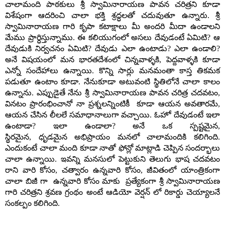
చాలామంది
పాఠకులు
శ్రీ
స్వామినారాయణ
పావన
చరిత్రని
కూడా
విశేషంగా
ఆదరించి
చాలా
భక్తి
శ్రద్ధలతో
చదువుతూ
ఉన్నారు
.
శ్రీ
స్వామినారాయణ
గారి
కృపా
కటాక్షాలు
మీ
అందరి
మీదా
ఉండాలని
మేము
ప్రార్ధిస్తున్నాము
.
ఈ
కలియుగంలో
అసలు
దేవుడంటే
ఏమిటి
?
ఆ
దేవుడుకి
నిర్వచనం
ఏమిటి
?
దేవుడు
ఎలా
ఉంటాడు
?
ఎలా
ఉండాలి
?
అనే
విషయంలో
మన
భారతదేశంలో
చిన్నవాళ్ళకి
,
పెద్దవాళ్ళకి
కూడా
ఎన్నో
సందేహాలు
ఉన్నాయి
.
కొన్ని
సార్లు
మనమంతా
కాస్త
తికమక
పడుతూ
ఉంటాం
కూడా
.
నేనుకూడా
అటువంటి
స్థితిలోనే
చాలా
కాలం
ఉన్నాను
.
ఎప్పుడైతే
నేను
శ్రీ
స్వామినారాయణ
పావన
చరిత్ర
చదవటం
,
వినటం
ప్రారంభించానో
నా
ప్రశ్నలన్నింటికీ
కూడా
ఆయన
అవతారమే
,
ఆయన
చేసిన
లీలలే
సమాధానాలుగా
వచ్చాయి
.
ఓహో
దేవుడంటే
ఇలా
ఉంటాడా
?
ఇలా
ఉండాలా
?
అనే
ఒక
స్పష్టమైన
,
స్థిరమైన
,
ధృడమైన
అభిప్రాయం
మనలో
చాలామందికి
కలిగింది
.
ఎందుకంటే
చాలా
మంది
కూడా
నాతో
ఫోన్లో
మాట్లాడి
చెప్పిన
సందర్భాలు
చాలా
ఉన్నాయి
.
ఇవన్ని
మనసులో
పెట్టుకుని
తెలుగు
భాష
చదవటం
రాని
వారి
కోసం
,
చత్వారం
ఉన్నవారి
కోసం
,
జీవితంలో
యాంత్రికంగా
చాలా
బిజీ
గా
ఉన్నవారి
కోసం
మాకు
ప్రత్యేకంగా
శ్రీ
స్వామినారాయణ
గారి
చరిత్రని
శ్రవణ
గ్రంథం
అంటే
ఆడియో
వెర్షన్
లో
రికార్డు
చెయ్యాలనే
సంకల్పం
కలిగింది
.