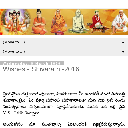
▼
▼
Wednesday, 9 March 2016
Wishes - Shivaratri -2016
ప్రియమైన
దత్త
బంధువులారా
,
పాఠకులారా
మీ
అందరికీ
మహా
శివరాత్రి
శుభాకాంక్షలు
.
మీ
పూర్తి
సహాయ
సహకారాలతో
మన
వెబ్
సైట్
రెండు
సంవత్సరాలు
దిగ్విజయంగా
పూర్తిచేసుకుంది
.
మనకి
ఒక
లక్ష
పైన
VISITORS
వచ్చారు
.
అందుకోసం
మా
సంతోషాన్ని
మీఅందరికీ
వ్యక్తపరుస్తున్నాను
.