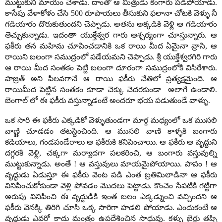
ముట్టుకుని మాయం చేశాడు. దాంతో ఆ మిత్రుడు కంగారు పడిపోయాడు.
కాసేపు వేళాకోళం చేసి 500 రూపాయలు తీసుకుని ఫలానా చోటకి వెళ్ళు నీ
గడియారం దొరుకుతుందని చెప్పాడు. అతను అక్కడికి వెళ్లి ఆ గడియారం
తెచ్చుకున్నాడు. ఇదంతా యుక్తేశ్వర గారు ఆశ్చర్యంగా చూస్తున్నారు. ఆ
ఫకీరు తన మహిమ చూపించడానికి ఒక రాయి మీద ఏమైనా వ్రాసి, ఆ
రాయిని బలంగా సముద్రంలో పడేయమని చెప్పాడు. శ్రీ యుక్తేశ్వరగిరి గారు
ఆ రాయి మీద సంతకం పెట్టి బలంగా దూరంగా సముద్రంలోకి విసిరేశారు.
హజ్రత్ అని పిలవగానే ఆ రాయి ఫకీరు చేతిలో ప్రత్యక్షమైంది. ఆ
రాయిమీద పెట్టిన సంతకం కూడా చెక్కు చెదరకుండా అలాగే ఉండాలి.
బెంగాల్ లో ఈ ఫకీరు వస్తున్నాడంటే అందరూ భయ పడుతుండే వాళ్ళు.
ఒక సారి ఈ ఫకీరు ఎక్కడికో వెళ్ళుతుండగా మార్గ మధ్యంలో ఒక ముసలి
వాణ్ణి చూడడం తటస్థించింది. ఆ ముసలి వాణి కాళ్ళకి బంగారు
కడియాలు, గండపండేరాలు ఆ ఫకీరుకి కనిపించాయి. ఆ ఫకీరు ఆ వృద్ధుని
దగ్గరకి వెళ్లి, చక్కగా మర్యాదగా పలకరించి, ఆ బంగారు వస్తువుల్ని
ముట్టుకున్నాడు. అంతే ! ఆ వస్తువులు మాయమైపోయాయి. పాపం ! ఆ
వృద్ధుడు ఏడుస్తూ ఈ ఫకీరు వెంట పడి ఎంత బ్రతిమిలాడినా ఆ ఫకీరు
వినిపించుకోకుండా వెళ్లి పోవడం మొదలు పెట్టాడు. కొంచెం సేపటికి గట్టిగా
అరుపు వినిపించి ఈ వృద్దుడికి ఇంత బలం ఎక్కడ్నుంచి వచ్చిందని ఆ
ఫకీరు వెనక్కి తిరిగి చూసి ఒక్క సారిగా హడలి పోయాడు. ఎందుకంటే ఆ
వృద్ధుడు ఎవరో కాదు మంత్రం ఉపదేశించిన సాధువు. కళ్ళు బైర్లు తప్పి