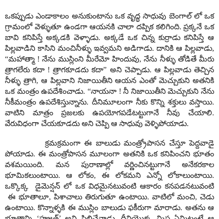
ఒకప్పుడు ఎండాకాలం అనుకుంటాను ఒక వృద్ధ సాధువు బెంగాల్ లో ఒక
గ్రామంలో వెళ్ళుతూ ఉండగా ఆయనకి చాలా దప్పిక కలిగింది. ప్రక్కనే ఒక
బావి కనిపిస్తే అక్కడకి వెళ్ళాడు. అక్కడే ఒక చిన్న కుర్రాడు కనిపిస్తే ఆ
పిల్లవాడిని కాసిని మంచినీళ్ళు ఇవ్వమని అడిగాడు. దానికి ఆ పిల్లవాడు,
“మహాత్మా ! నేను ముస్లింని మీరేమో హిందువు, నేను నీళ్ళు తోడితే మీరు
త్రాగలేరు కదా ! త్రాగకూడదు కదా” అని చెప్పాడు. ఆ పిల్లవాడు తెచ్చిన
నీళ్ళు త్రాగి, ఆ పిల్లవాని నిజాయితీని ఆయన ఎంతో మెచ్చుకుని అతనికి
ఒక మంత్రం ఉపదేశించాడు. “నాయనా ! నీ నిజాయితీని మెచ్చుకుని నేను
నీకీమంత్రం ఉపదేశిస్తున్నాను. దీనిమూలంగా నీకు కొన్ని శక్తులు వస్తాయి.
వాటిని మాత్రం ప్రజలకు ఉపయోగపడేటట్టుగానే నీవు చేయాలి.
వేరువిధంగా చేయకూడదు అని చెప్పి ఆ సాధువు వెళ్ళిపోయాడు.
క్రమక్రమంగా ఈ బాలుడు మంత్ర్రోపాసన చేస్తూ పెద్దవాడై
పోయాడు. ఈ మంత్రోపాసన మూలంగా అతనికి ఒక కనిపించని భూతం
వశమయింది. మన పురాణాల్లో వర్ణించినట్టుగానే అనేకరకాల
భూమికలుంటాయి. ఆ లోకం, ఈ లోకమని ఎన్నో లోకాలుంటాయి.
ఒక్కొక్క డైమెన్షన్ లో ఒక విధమైనటువంటి ఆకారం కనపడనటువంటి
ఈ భూతాలూ, పిశాచాలు తిరుగుతూ ఉంటాయి. వాటిలో మంచి, చెడు
ఉంటాయి. కొన్నాళ్ళకి ఈ ముస్లిం బాలుడు ఫకీరుగా మారాడు. అతను ఆ
భూతాన్ని ‘హజ్రత్’ అని పిలిచేవాడు. దీనియొక్క మిష ఏమిటంటే ఆ