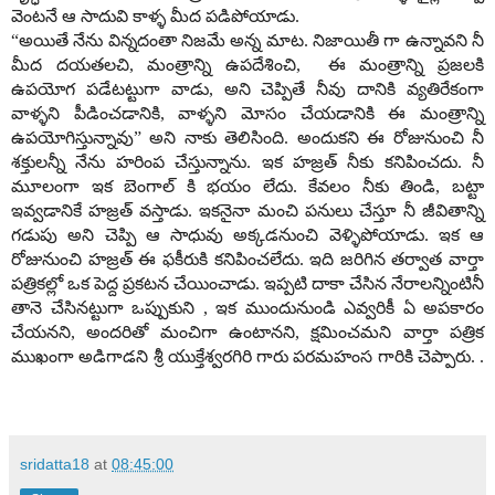
వెంటనే ఆ సాదువి కాళ్ళ మీద పడిపోయాడు.
“అయితే నేను విన్నదంతా నిజమే అన్న మాట. నిజాయితీ గా ఉన్నావని నీ
మీద దయతలచి, మంత్రాన్ని ఉపదేశించి, ఈ మంత్రాన్ని ప్రజలకి
ఉపయోగ పడేటట్టుగా వాడు, అని చెప్పితే నీవు దానికి వ్యతిరేకంగా
వాళ్ళని పీడించడానికి, వాళ్ళని మోసం చేయడానికి ఈ మంత్రాన్ని
ఉపయోగిస్తున్నావు” అని నాకు తెలిసింది. అందుకని ఈ రోజునుంచి నీ
శక్తులన్నీ నేను హరింప చేస్తున్నాను. ఇక హజ్రత్ నీకు కనిపించదు. నీ
మూలంగా ఇక బెంగాల్ కి భయం లేదు. కేవలం నీకు తిండి, బట్టా
ఇవ్వడానికే హజ్రత్ వస్తాడు. ఇకనైనా మంచి పనులు చేస్తూ నీ జీవితాన్ని
గడుపు అని చెప్పి ఆ సాధువు అక్కడనుంచి వెళ్ళిపోయాడు. ఇక ఆ
రోజునుంచి హజ్రత్ ఈ ఫకీరుకి కనిపించలేదు. ఇది జరిగిన తర్వాత వార్తా
పత్రికల్లో ఒక పెద్ద ప్రకటన చేయించాడు. ఇప్పటి దాకా చేసిన నేరాలన్నింటినీ
తానె చేసినట్టుగా ఒప్పుకుని , ఇక ముందునుండి ఎవ్వరికీ ఏ అపకారం
చేయనని, అందరితో మంచిగా ఉంటానని, క్షమించమని వార్తా పత్రిక
ముఖంగా అడిగాడని శ్రీ యుక్తేశ్వరగిరి గారు పరమహంస గారికి చెప్పారు. .
sridatta18
at
08:45:00