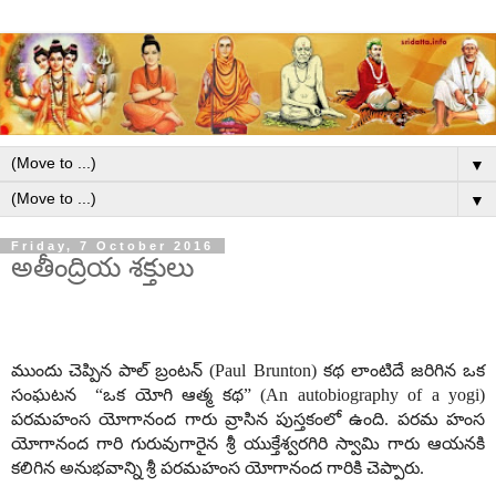
▼
▼
Friday, 7 October 2016
అతీంద్రియ శక్తులు
ముందు చెప్పిన పాల్ బ్రంటన్ (Paul Brunton) కథ లాంటిదే జరిగిన ఒక
సంఘటన “ఒక యోగి ఆత్మ కథ” (An autobiography of a yogi)
పరమహంస యోగానంద గారు వ్రాసిన పుస్తకంలో ఉంది. పరమ హంస
యోగానంద గారి గురువుగారైన శ్రీ యుక్తేశ్వరగిరి స్వామి గారు ఆయనకి
కలిగిన అనుభవాన్ని శ్రీ పరమహంస యోగానంద గారికి చెప్పారు.