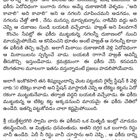
ఫకీరు ఏదోవిధంగా బంగారు నగలు అమ్మే దుకాణానికి వెళ్ళడం ,”అది
కావాలి” అది కావాలి” అని ఆ నగలని చూపించమని అడగడం, ఆ
నగలను చేత్తో తాకి , నేను మనస్సు మార్చుకున్నాను, నాకివేవి వద్దు అని
చెప్పి ఆ దుకాణం నుండి బయటకి వచ్చేవాడు. హజ్రత్ అని పిలవగానే
కొంచెం సేపట్లో ఈ ఫకీరు ముట్టుకున్న నగలన్నీ దుకాణంలో నుంచి
మాయమైపోయేవి. ఆ కనిపించని భూతం అంటే హజ్రత్ ఆ నగలన్నీ కూడా
ఈ ఫకీరుకి తెచ్చి ఇచ్చేది. అలాగే మిఠాయి దుకాణానికి వెళ్లి ఏదోవిధంగా
ఆ మిఠాయిలను స్పర్శించే వాడు. బయటకి రాగానే హజ్రత్ అవన్నీ
తీసుకొచ్చి ఇస్తుండేవాడు. క్రమక్రమంగా ఈ ఫకీరు చేసే కనపడని
దొంగతనాల మూలంగా ఇతను వస్తున్నాడంటే ప్రజలు హడలిపోయేవారు.
అలాగే ఇంకొకసారి తన శిష్యబృందాన్ని వెంట పట్టుకుని రైల్వే స్టేషన్ కి వెళ్లి
నాకు 50 టికెట్లు కావాలి అని స్టేషన్ మాస్టారుకి చెప్పి ఆ టికెట్టు కట్టను ఏదో
రకంగా ముట్టుకునేవాడు. తర్వాత వద్దని బయటకి వచ్చేవాడు. ఈ ఫకీరు
ముట్టుకున్న ఆ టికెట్ల కట్ట అక్కడనుంచి మాయమై ఈ ఫకీరు చేతిలో
ఉండేది. ఇతన్ని పట్టుకోవడం చాలా కష్టమైపోయింది.
శ్రీ యుక్తేశ్వరగిరి స్వామి వారు ఈ ఫకీరుని ఒక మితృడి ఇంట్లో చూడడం
తటస్థించింది. ఆ మిత్రుడు ధనవంతుడు. అతని దగ్గర ఒక బంగారు రిస్టు
వాచీ ఉండేది. ఏదీ నీ రిస్టు వాచీ చూస్తాను అని చెప్పి , ఆ ఫకీరు దాన్ని