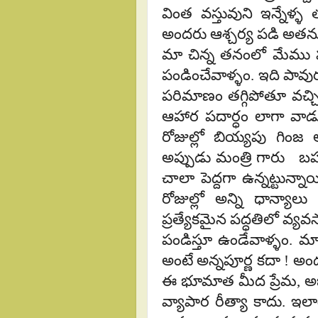
వింత వస్తువుని ఇన్నేళ్ళ
అందరు ఆశ్చర్య పడి అతను ఏ
మా చిన్న తనంలో మేము పం
పండించేవాళ్ళం. ఇది పావు
పరిమాణం తగ్గిపోతూ వచ్చిం
ఆహార పదార్ధం లాగా వాడ
రోజుల్లో బియ్యపు గింజ 
అప్పుడు మంత్రి గారు బహ
చాలా పెద్దగా ఉన్నట్టున్
రోజుల్లో అన్ని ధాన్యా
ప్రత్యేకమైన పద్ధతిలో వ్య
పండిస్తూ ఉండేవాళ్ళం. మ
అంటే అన్నపూర్ణ కదా ! అందర
ఈ భూమాత మీద ప్రేమ, అభ
వ్యాపార రీత్యా కాదు. ఇలా