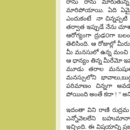
రాను రాను మారుతున్
మారిపోయాయి. ఏది ఏమ
ఎందుకంటే నా చిన్నప్పటి 
తర్వాత ఇప్పుడే నేను చూశ
ఆరోగ్యంగా ద్రుఢ౦గా బల
తెలిసింది. ఆ రోజుల్లో మీర
మీ మనసులో ఉన్న మంచి భ
ఆ ధాన్యం తిన్న మీరేమో ఇ
మూడు తరాల మనుషులను 
మనస్సులోని భావాలు,బు
పరిమాణం చిన్నగా అవడ
పోయింది అంతే కదా ! ” అన
ఇదంతా విని రాణి రుద్రమ
ఎన్నోవెలలేని బహుమానా
ఇచ్చింది. ఈ విషయాన్ని 