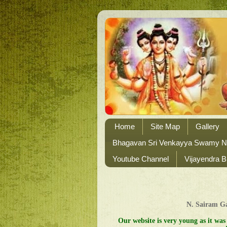
Home
Site Map
Gallery
Bhagavan Sri Venkayya Swamy 
Youtube Channel
Vijayendra B
N. Sairam 
Our website is very young as it was