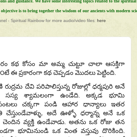
ions and guidance.
We have some interesting topics related to the spiritual 
objective is to bring together the wisdom of our ancients with modern sci
el - Spiritual Rainbow for more audio/video files:
here
ం కథ కోసం మా అమ్మ చుట్టూ చాలా ఆసక్తిగా
౦టే ఈ ప్రకారంగా కథ చెప్పడం మొదలు పెట్టింది.
 రుద్రమ దేవి పరిపాలిస్తున్న రోజుల్లో ధర్మపురి అనే
 సస్య శ్యామలంగా ఉండేది. అక్కడ భూమి
పంటలు చక్కగా పండి ఆహార ధాన్యాలు ఇతర
 చేస్తుండేవాళ్ళు. అదే ఊళ్ళో ధర్మాన్న అనే ఒక
ి చెందిన వ్యక్తి ఉండేవాడు. అతను ఒక రోజు తన
డగా భూమినుండి ఒక వింత వస్తువు దొరికింది.