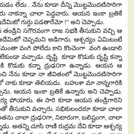
యడం లేదు . నేను కూడా దీన్ని మొట్టమొదటిసారిగా
ారు నాకన్నా చాలా పెద్దవారు. ఆయన ఇంకా బ్రతికే
మిటో గుర్తు పడతారేమో !” అని చెప్పాడు.
ి సగౌరవంగా రాజ సభకి తీసుకుని వచ్చి ఆ
 అదేమిటో చెప్పమని అడిగారు. ఆశ్చర్యం ఏమిటంటే
ంతా వంగి పోలేదు కాని కొంచెంగా వంగి ఉండాలి
ుండా వచ్చాడు. దృష్టి కూడా కొడుకు దృష్టి కన్నా
ి కొడుకు కన్నా ద్రుఢ౦గా ఉన్నాడు. ఆయన ఆ
శీలించి నేను కూడా నా జీవితంలో మొట్టమొదటిసారిగా
ేమిటో నాకు కూడా తెలియదు. బహుశా మా నాన్నగారికి
ును. ఆయన ఇంకా బ్రతికే ఉన్నారు అని చెప్పాడు.
చర్య పోయారు. ఈ సారి కూడా ఆయన తండ్రిగారిని
తో తీసుకుని వచ్చారు. సభికులందరూ కూడా చాలా
 అతను చాలా ద్రుఢ౦గా, నిటారుగా, బలిష్టంగా, చాలా
డు. అతన్ని చూసి రాణి రుద్రమ దేవి కూడా ఆశ్చర్య