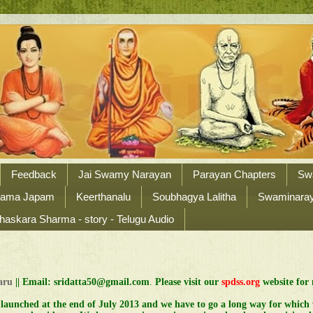
Feedback
Jai Swamy Narayan
Parayan Chapters
Sw
Nama Japam
Keerthanalu
Soubhagya Lalitha
Swaminaraya
haskara Sharma - story - Telugu Audio
Garu
||
Email: sridatta50@gmail.com
.
Please visit our
spdss.org
website for 
 launched at the end of July 2013 and we have to go a long way for which