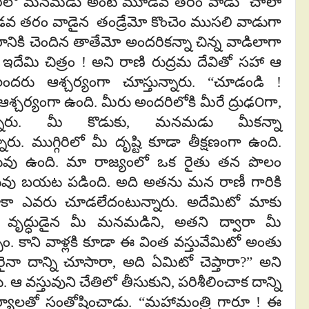
్గురిలో మనమడు అంటే మూడవ తరం వాడు చాలా
ెండవ తరం వాడైన తండ్రేమో కొంచెం ముసలి వాడుగా
రానికి చెందిన తాతేమో అందరికన్నా చిన్న వాడిలాగా
ు. ఇదేమి చిత్రం ! అని రాణి రుద్రమ దేవితో సహా ఆ
ందరు ఆశ్చర్యంగా చూస్తున్నారు. “చూడండి !
 ఆశ్చర్యంగా ఉంది. మీరు అందరిలోకి మీరే ద్రుఢ౦గా,
ున్నారు. మీ కొడుకు, మనమడు మీకన్నా
నారు. ముగ్గిరిలో మీ దృష్టి కూడా తీక్షణంగా ఉంది.
తువు ఉంది. మా రాజ్యంలో ఒక రైతు తన పొలం
్తువు బయట పడింది. అది అతను మన రాణీ గారికి
ిదాకా ఎవరు చూడలేదంటున్నారు. అదేమిటో మాకు
 వృద్ధుడైన మీ మనమడిని, అతని ద్వారా మీ
ాం. కాని వాళ్లకి కూడా ఈ వింత వస్తువేమిటో అంతు
ైనా దాన్ని చూసారా, అది ఏమిటో చెప్తారా?” అని
ఆ వస్తువుని చేతిలో తీసుకుని, పరిశీలించాక దాన్ని
్యాలతో సంతోషించాడు. “మహామంత్రి గారూ ! ఈ