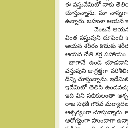
ఈ వస్తువేమిటో నాకు తెలి
చూస్తున్నాను. మా నాన్నగ
ఉన్నారు. బహుశా ఆయన ఇదే
వెంటనే ఆయన తండ్రిన
వింత వస్తువుని చూపించి
ఆయన శరీరం కొడుకు శరీరమ
ఆయన చేతి కర్ర సహాయం లేక
బాగానే ఉండి చూడడానిక
వస్తువుని జాగ్రత్తగా పరి
దీన్ని చూస్తున్నాను. ఇద
ఇదేమిటో తెలిసి ఉండవచ్చ
ఇది విని సభికులంతా ఆశ్
రాజ సభకి గౌరవ మర్యాదల
ఆశ్చర్యంగా చూస్తున్నారు.
ఆరోగ్యంగా హుందాగా ఉన్నా