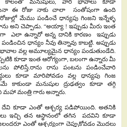
న కాలంతో మనుషులు, వారి భావాలు కూడా
ైనా ఈ రోజు నాకు చాలా సంతోషంగా ఉంది
రోజుల్లో మేము పండించే ధాన్యపు గింజని ఇన్నేళ్ళ
ాను అని చెప్పాడు. “అయ్యా ! ఇప్పుడు మీరు ఇంత
ంగా ఎలా ఉన్నారో అన్న దానికి కారణం ఇప్పుడు
ు పండించిన ధాన్యం నీవు తిన్నావు కాబట్టి. అప్పుడు
ావాల వల్ల అమూల్యమైన ధాన్యం పండుతుండేది.
ప్పటికి కూడా ఇంత ఆరోగ్యంగా, బలంగా ఉన్నారు మీ
పోలిస్తే.రాను రాను పంటను పండించేవారి
ద్ధులు కూడా మారిపోవడం వల్ల ధాన్యపు గింజ
మే కాకుండా మనుషుల ద్రుఢత్వం కూడా తగ్గి
ి మహా మంత్రి గారు అన్నారు.
 దేవి కూడా ఎంతో ఆశ్చర్య పడిపోయింది. అతనికి
లు ఇచ్చి తన ఆస్థానంలో తగిన పదవిని కూడా
ప్రజలందరూ ఎంతో ఆశ్చర్యంగా చెప్పుకోవడం మొదలు