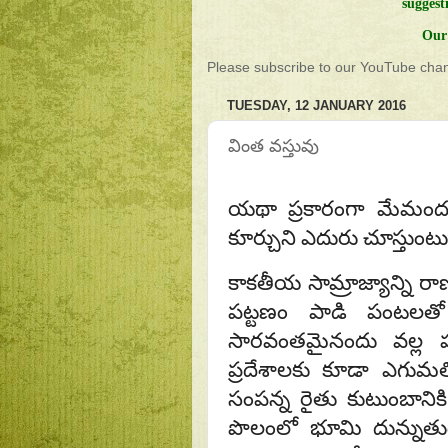
suggest
Our 
Please subscribe to our YouTube chann
TUESDAY, 12 JANUARY 2016
వింత వస్తువు
యథా ప్రకారంగా మేమందర
కూర్చుని ఎదురు చూస్తుంటు
కాకతీయ సామ్రాజ్యాన్ని రాణి
పట్టణం పాడి పంటలతో
సారవంతమైనందు వల్ల 
ప్రదేశాలకు కూడా ఎగుమతి
సంపన్న రైతు కుటుంబానిక
పొలంలో భూమి దున్నుతుం