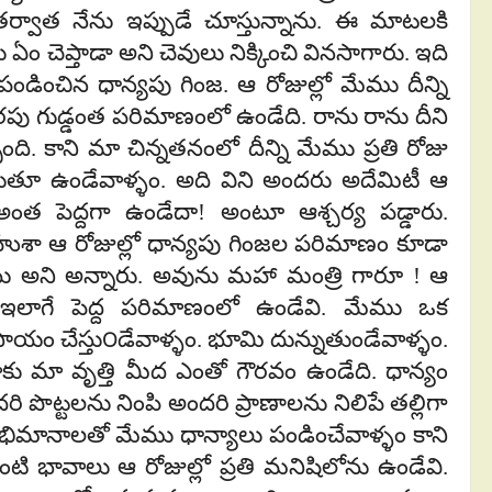
 తర్వాత నేను ఇప్పుడే చూస్తున్నాను. ఈ మాటలకి
ం చెప్తాడా అని చెవులు నిక్కించి వినసాగారు. ఇది
డించిన ధాన్యపు గింజ. ఆ రోజుల్లో మేము దీన్ని
రపు గుడ్డంత పరిమాణంలో ఉండేది. రాను రాను దీని
ది. కాని మా చిన్నతనంలో దీన్ని మేము ప్రతి రోజు
ుతూ ఉండేవాళ్ళం. అది విని అందరు అదేమిటీ ఆ
అంత పెద్దగా ఉండేదా! అంటూ ఆశ్చర్య పడ్డారు.
ుశా ఆ రోజుల్లో ధాన్యపు గింజల పరిమాణం కూడా
నాయి అని అన్నారు. అవును మహా మంత్రి గారూ ! ఆ
లు ఇలాగే పెద్ద పరిమాణంలో ఉండేవి. మేము ఒక
వసాయం చేస్తు౦డేవాళ్ళం. భూమి దున్నుతుండేవాళ్ళం.
ాకు మా వృత్తి మీద ఎంతో గౌరవం ఉండేది. ధాన్యం
ి పొట్టలను నింపి అందరి ప్రాణాలను నిలిపే తల్లిగా
ిమానాలతో మేము ధాన్యాలు పండించేవాళ్ళం కాని
ంటి భావాలు ఆ రోజుల్లో ప్రతి మనిషిలోను ఉండేవి.