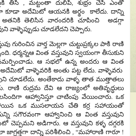
కి తీసి , మట్టంతా దులిపి, శుభ్రం చేసి ఎంతో
నా కూడా అదేమిటో ఆయనకి అర్థం కాలేదు. దాన్ని
ో అతనికి తెలిసిన వారందరికి చూపించి అడగ్గా
ుని వాళ్ళెప్పుడు చూడలేదని చెప్పారు.
ించిన వార్త మెల్లగా చుట్టుప్రక్కల పాకి రాణి
్ళింది. ధర్మన్నఆ వింత వస్తువుని స్వయంగా తీసుకుని
ికి సమర్పించాడు. ఆ సభలో ఉన్న అందరు ఆ వింత
ని అదేమిటో వాళ్ళెవరికి అంతు పట్ట లేదు. వాళ్ళెవరు
ుని చూడలేదు. అంతేకాదు వాళ్ళ తాత ముత్తాతలు
. రాణి రుద్రమ దేవి ఆ రాజ్యంలో అతివృద్ధులు
సిందిగా ఆహ్వానిస్తూ చాటింపు వేయించారు. ఒక
పోయిన ఒక ముసలాయన చేతి కర్ర సహాయంతో
యన్ని సగౌరవంగా ఆహ్వానించి ఆ వింత వస్తువుని
టో చెప్పమని అడిగారు. ఆ వస్తువుని కళ్ళ దగ్గరకి
ాలా జాగ్రత్తగా దాన్ని పరిశీలించి , “మహారాణి గారూ !