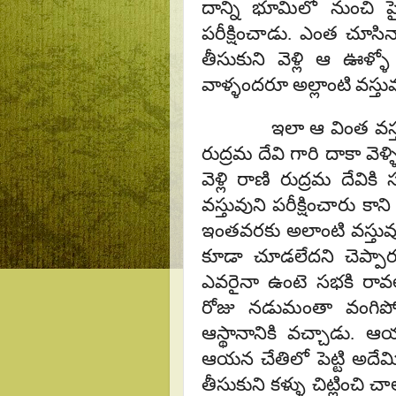
దాన్ని భూమిలో నుంచి పై
పరీక్షించాడు. ఎంత చూసి
తీసుకుని వెళ్లి ఆ ఊళ్ళ
వాళ్ళందరూ అల్లాంటి వస్తువ
ఇలా ఆ వింత వస్తువు గుర
రుద్రమ దేవి గారి దాకా వెళ
వెళ్లి రాణి రుద్రమ దేవ
వస్తువుని పరీక్షించారు కా
ఇంతవరకు అలాంటి వస్తువ
కూడా చూడలేదని చెప్పారు
ఎవరైనా ఉంటె సభకి రావల
రోజు నడుమంతా వంగి
ఆస్థానానికి వచ్చాడు. ఆ
ఆయన చేతిలో పెట్టి అదేమి
తీసుకుని కళ్ళు చిట్లించి చ